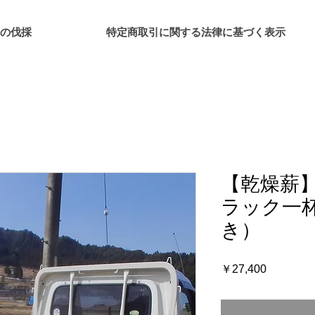
の伐採
特定商取引に関する法律に基づく表示
【乾燥薪
ラック一
き）
価
￥27,400
格