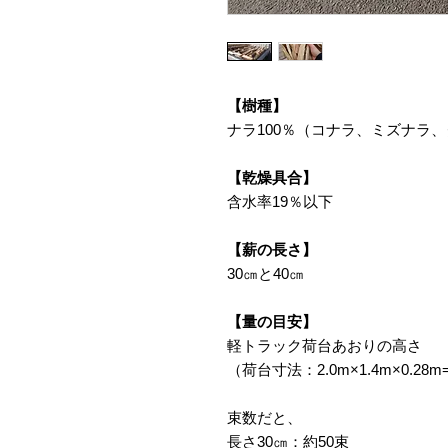
【樹種】
ナラ100％（コナラ、ミズナラ
【乾燥具合】
含水率19％以下
【薪の長さ】
30㎝と40㎝
【量の目安】
軽トラック荷台あおりの高さ
（荷台寸法：2.0m×1.4m×0.28m
束数だと、
長さ30㎝：約50束