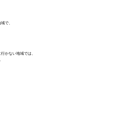
地域で、
に行かない地域では、
。
】