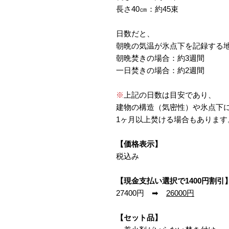
長さ40㎝：約45束
日数だと、
朝晩の気温が氷点下を記録する
朝晩焚きの場合：約3週間
一日焚きの場合：約2週間
※
上記の日数は目安であり、
建物の構造（気密性）や氷点下
1ヶ月以上焚ける場合もあります
【価格表示】
税込み
【現金支払い選択で1400円割引
27400円 ➡
26000円
【セット品】