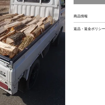
商品情報
乾燥してある薪です
返品・返金ポリシ
来ます。
軽トラック一杯
以
商品到着後、3日
【数量】を増やし
返品または交換。
返品送料に関して
は当社負担、それ